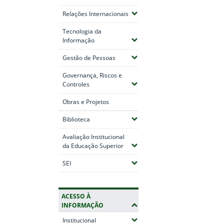
(Expandir submenus)
Relações Internacionais
Tecnologia da
(Expandir submenus)
Informação
(Expandir submenus)
Gestão de Pessoas
Governança, Riscos e
Fim do conteúdo
(Expandir submenus)
Controles
Obras e Projetos
(Expandir submenus)
Biblioteca
Avaliação Institucional
(Expandir submenus)
da Educação Superior
(Expandir submenus)
SEI
ACESSO À
INFORMAÇÃO
(Expandir submenus)
Institucional