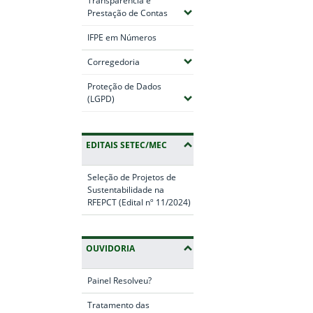
Transparência e
(Expandir submenus)
Prestação de Contas
IFPE em Números
(Expandir submenus)
Corregedoria
Proteção de Dados
(Expandir submenus)
(LGPD)
EDITAIS SETEC/MEC
Seleção de Projetos de
Sustentabilidade na
RFEPCT (Edital nº 11/2024)
OUVIDORIA
Painel Resolveu?
Tratamento das