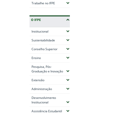
(Expandir submenus)
Trabalhe no IFPE
O IFPE
(Expandir submenus)
Institucional
(Expandir submenus)
Sustentabilidade
(Expandir submenus)
Conselho Superior
(Expandir submenus)
Ensino
Pesquisa, Pós-
(Expandir submenus)
Graduação e Inovação
(Expandir submenus)
Extensão
(Expandir submenus)
Administração
Desenvolvimento
(Expandir submenus)
Institucional
(Expandir submenus)
Assistência Estudantil