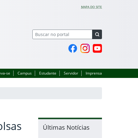
MAPA DO SITE
Página do Facebook
Perfil no Instagram
Canal no YouTube
eva-se
Campus
Estudante
Servidor
Imprensa
olsas
Últimas Notícias