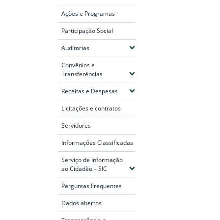
Ações e Programas
Participação Social
(Expandir submenus)
Auditorias
Convênios e
(Expandir submenus)
Transferências
(Expandir submenus)
Receitas e Despesas
Licitações e contratos
Servidores
Informações Classificadas
Serviço de Informação
(Expandir submenus)
ao Cidadão – SIC
Perguntas Frequentes
Dados abertos