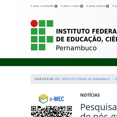
Pular para o conteúdo
Ir para o conteúdo
Ir para o menu
Ir para a busca
Ir 
1
2
3
IFPE – Instituto 
VOCÊ ESTÁ EM:
IFPE - INSTITUTO FEDERAL DE PERNAMBUCO
N
Início da navegação
Consulte o cadastro do Instituto no e-MEC
Início do conteúdo
NOTÍCIAS
Pesquisa
de pós-