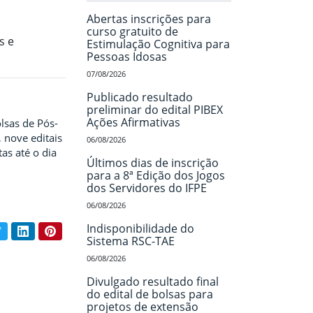
Abertas inscrições para
curso gratuito de
s e
Estimulação Cognitiva para
Pessoas Idosas
07/08/2026
Publicado resultado
preliminar do edital PIBEX
Ações Afirmativas
lsas de Pós-
, nove editais
06/08/2026
as até o dia
Últimos dias de inscrição
para a 8ª Edição dos Jogos
dos Servidores do IFPE
06/08/2026
Indisponibilidade do
book
Twitter
LinkedIn
Pinterest
ar conteúdo:
Sistema RSC-TAE
06/08/2026
Divulgado resultado final
do edital de bolsas para
projetos de extensão