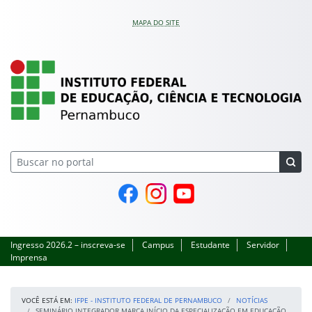
Pular para o conteúdo
MAPA DO SITE
IFPE – Instituto Feder
Página do Facebook
Perfil no Instagram
Canal no YouTube
Ingresso 2026.2 – inscreva-se
Campus
Estudante
Servidor
Imprensa
VOCÊ ESTÁ EM:
IFPE - INSTITUTO FEDERAL DE PERNAMBUCO
NOTÍCIAS
SEMINÁRIO INTEGRADOR MARCA INÍCIO DA ESPECIALIZAÇÃO EM EDUCAÇÃO