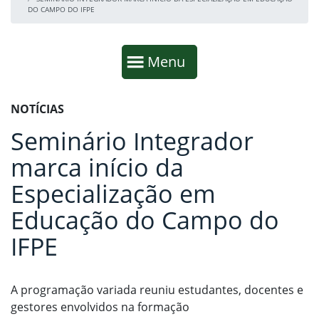
DO CAMPO DO IFPE
Início da navegação
Mostrar
Menu
Fim da navegação
Início do conteúdo
NOTÍCIAS
Seminário Integrador
marca início da
Especialização em
Educação do Campo do
IFPE
A programação variada reuniu estudantes, docentes e
gestores envolvidos na formação