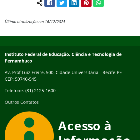
Facebook
Twitter
LinkedIn
Pinterest
WhatsApp
Compartilhar conteúdo:
Última atualização em 16/12/2025
Início do rodapé
Fim do conteúdo
Instituto Federal de Educação, Ciência e Tecnologia de
Pernambuco
Av. Prof Luiz Freire, 500, Cidade Universitária - Recife-PE
CEP: 50740-545
Telefone: (81) 2125-1600
Outros Contatos