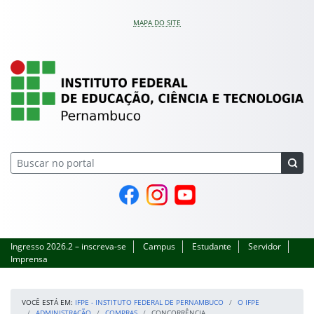
Pular para o conteúdo
MAPA DO SITE
IFPE – Instituto Feder
Página do Facebook
Perfil no Instagram
Canal no YouTube
Ingresso 2026.2 – inscreva-se
Campus
Estudante
Servidor
Imprensa
VOCÊ ESTÁ EM:
IFPE - INSTITUTO FEDERAL DE PERNAMBUCO
O IFPE
ADMINISTRAÇÃO
COMPRAS
CONCORRÊNCIA