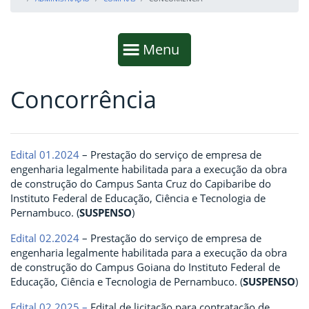
Início da navegação
Mostrar
Menu
Concorrência
Fim da navegação
Início do conteúdo
Edital 01.2024
– Prestação do serviço de empresa de
engenharia legalmente habilitada para a execução da obra
de construção do Campus Santa Cruz do Capibaribe do
Instituto Federal de Educação, Ciência e Tecnologia de
Pernambuco. (
SUSPENSO
)
Edital 02.2024
– Prestação do serviço de empresa de
engenharia legalmente habilitada para a execução da obra
de construção do Campus Goiana do Instituto Federal de
Educação, Ciência e Tecnologia de Pernambuco. (
SUSPENSO
)
Edital 02.2025 –
Edital de licitação para contratação de