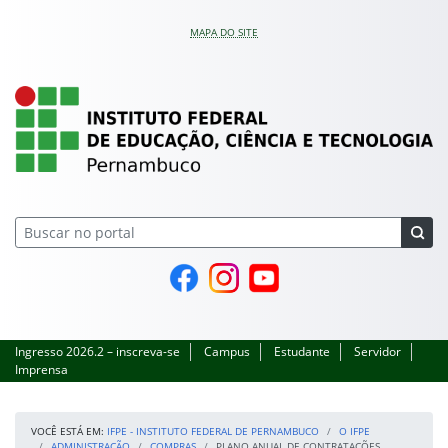
Pular para o conteúdo
MAPA DO SITE
IFPE – Instituto Feder
Página do Facebook
Perfil no Instagram
Canal no YouTube
Ingresso 2026.2 – inscreva-se
Campus
Estudante
Servidor
Imprensa
VOCÊ ESTÁ EM:
IFPE - INSTITUTO FEDERAL DE PERNAMBUCO
O IFPE
ADMINISTRAÇÃO
COMPRAS
PLANO ANUAL DE CONTRATAÇÕES