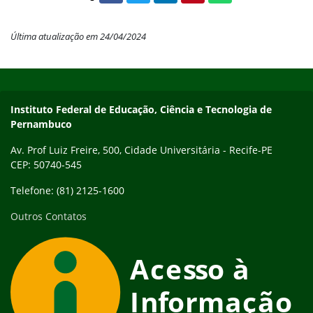
Compartilhar conteúdo:
Última atualização em 24/04/2024
Início do rodapé
Fim do conteúdo
Instituto Federal de Educação, Ciência e Tecnologia de
Pernambuco
Av. Prof Luiz Freire, 500, Cidade Universitária - Recife-PE
CEP: 50740-545
Telefone: (81) 2125-1600
Outros Contatos