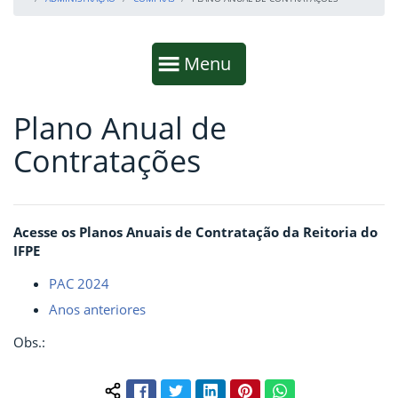
Início da navegação
Mostrar
Menu
Plano Anual de
Fim da navegação
Início do conteúdo
Contratações
Acesse os Planos Anuais de Contratação da Reitoria do
IFPE
PAC 2024
Anos anteriores
Obs.:
Facebook
Twitter
LinkedIn
Pinterest
WhatsApp