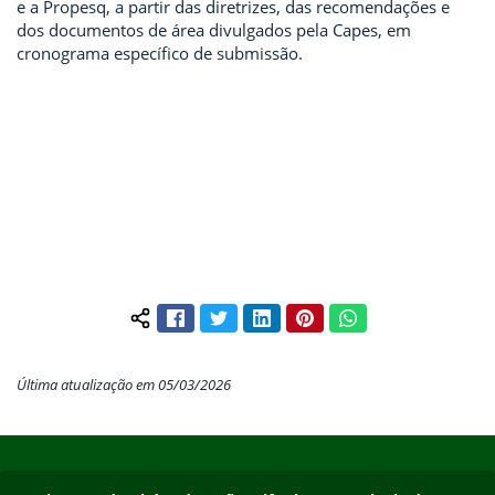
e a Propesq, a partir das diretrizes, das recomendações e
dos documentos de área divulgados pela Capes, em
cronograma específico de submissão.
Facebook
Twitter
LinkedIn
Pinterest
WhatsApp
Compartilhar conteúdo:
Última atualização em 05/03/2026
Início do rodapé
Fim do conteúdo