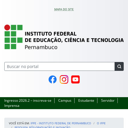
Pular para o conteúdo
MAPA DO SITE
IFPE – Instituto Feder
Página do Facebook
Perfil no Instagram
Canal no YouTube
Ingresso 2026.2 – inscreva-se
Campus
Estudante
Servidor
Imprensa
VOCÊ ESTÁ EM:
IFPE - INSTITUTO FEDERAL DE PERNAMBUCO
O IFPE
PESQUISA, PÓS-GRADUAÇÃO E INOVAÇÃO