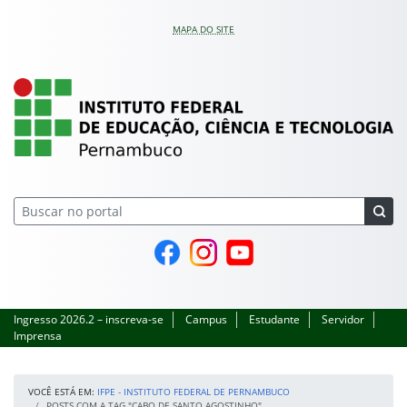
Pular para o conteúdo
MAPA DO SITE
IFPE – Instituto Feder
Página do Facebook
Perfil no Instagram
Canal no YouTube
Ingresso 2026.2 – inscreva-se
Campus
Estudante
Servidor
Imprensa
VOCÊ ESTÁ EM:
IFPE - INSTITUTO FEDERAL DE PERNAMBUCO
POSTS COM A TAG "CABO DE SANTO AGOSTINHO"