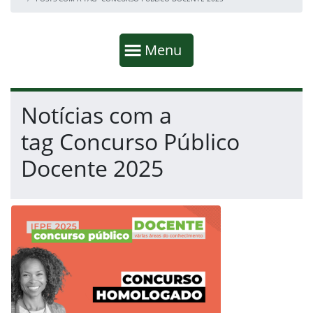
Início da navegação
Mostrar
Menu
Fim da navegação
Início do conteúdo
Notícias com a
tag Concurso Público
Docente 2025