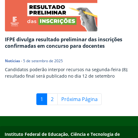
IFPE divulga resultado preliminar das inscrições
confirmadas em concurso para docentes
Notícias
-
5 de setembro de 2025
Candidatos poderão interpor recursos na segunda-feira (8);
resultado final será publicado no dia 12 de setembro
1
2
Próxima Página
Início do rodapé
Fim do conteúdo
Instituto Federal de Educação, Ciência e Tecnologia de