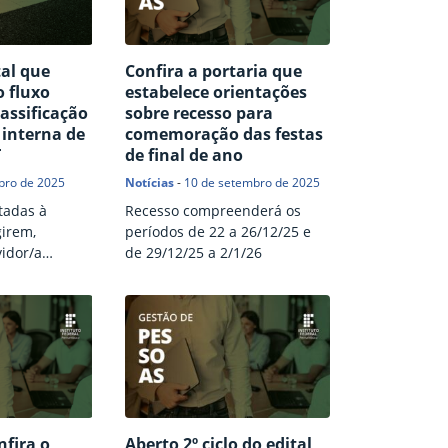
tal que
Confira a portaria que
 fluxo
estabelece orientações
assificação
sobre recesso para
interna de
comemoração das festas
T
de final de ano
bro de 2025
Notícias
-
10 de setembro de 2025
tadas à
Recesso compreenderá os
irem,
períodos de 22 a 26/12/25 e
idor/a
de 29/12/25 a 2/1/26
dastro no site
nfira o
Aberto 2º ciclo do edital