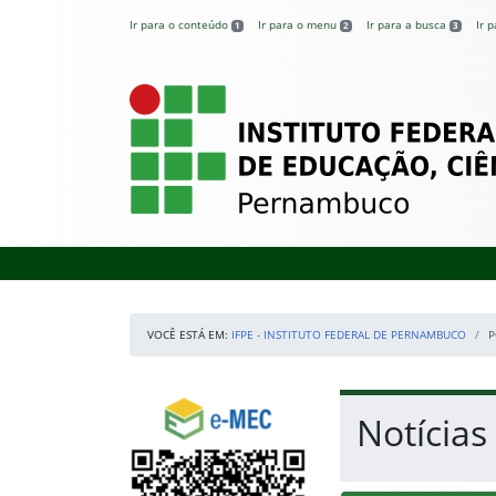
Pular para o conteúdo
Ir para o conteúdo
Ir para o menu
Ir para a busca
Ir 
1
2
3
IFPE – Instituto 
VOCÊ ESTÁ EM:
IFPE - INSTITUTO FEDERAL DE PERNAMBUCO
P
Início da navegação
Consulte o cadastro do Instituto no e-MEC
Início do conteúdo
Notícias