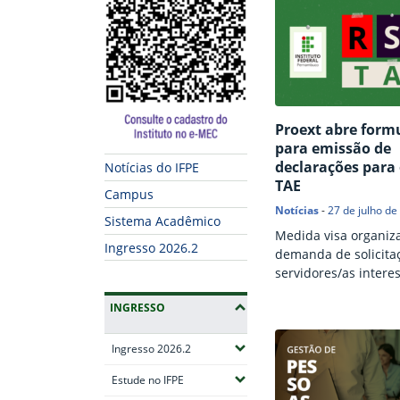
Proext abre form
para emissão de
declarações para 
Notícias do IFPE
TAE
Campus
Notícias
-
27 de julho de
Sistema Acadêmico
Medida visa organiza
Ingresso 2026.2
demanda de solicita
servidores/as intere
em submeter requer
INGRESSO
ao processo
(Expandir submenus)
Ingresso 2026.2
(Expandir submenus)
Estude no IFPE