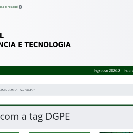
para o rodapé
4
Federal de Pernambuco
Ingresso 2026.2 – inscr
OSTS COM A TAG "DGPE"
 com a tag DGPE