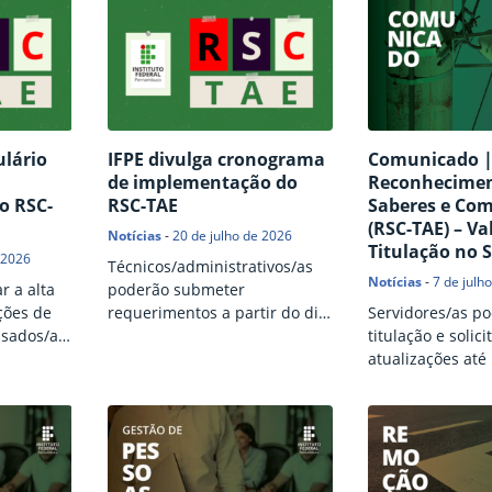
ulário
IFPE divulga cronograma
Comunicado 
de implementação do
Reconhecimen
o RSC-
RSC-TAE
Saberes e Co
(RSC-TAE) – Va
Notícias
-
20 de julho de 2026
Titulação no 
 2026
Técnicos/administrativos/as
Notícias
-
7 de julh
r a alta
poderão submeter
ções de
requerimentos a partir do dia
Servidores/as p
ssados/as
3 de agosto
titulação e solici
imentos
atualizações até