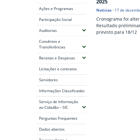
2025
Ações e Programas
Notícias
-
17 de dezemb
Cronograma foi alter
Participação Social
Resultado preliminar
(Expandir submenus)
Auditorias
previsto para 18/12
Convênios e
(Expandir submenus)
Transferências
(Expandir submenus)
Receitas e Despesas
Fim do conteúdo
Licitações e contratos
Servidores
Informações Classificadas
Serviço de Informação
(Expandir submenus)
ao Cidadão – SIC
Perguntas Frequentes
Dados abertos