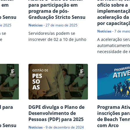
o em
para participação em
ofício sobre a
programa de pós-
implementaçã
o Sensu
Graduação Stricto Sensu
aceleração da
por capacitaç
de 2025
Notícias
-
27 de maio de 2025
Notícias
-
7 de mai
 se
Servidores/as podem se
de
inscrever de 02 a 10 de junho
A aceleração se
automaticament
necessidade de 
por parte dos/as
al para
DGPE divulga o Plano de
Programa Ativ
Desenvolvimento de
inscrições par
Pessoas (PDP) para 2025
de Beach Tenni
o Sensu
com Arco
Notícias
-
9 de dezembro de 2024