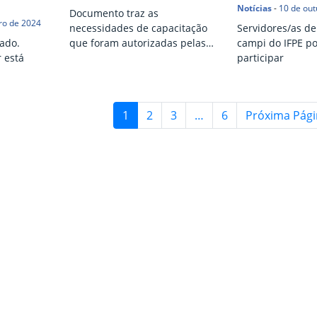
Notícias
-
10 de out
Documento traz as
ro de 2024
necessidades de capacitação
Servidores/as de
ado.
que foram autorizadas pelas
campi do IFPE 
 está
chefias imediatas
participar
1
2
3
…
6
Próxima Pág