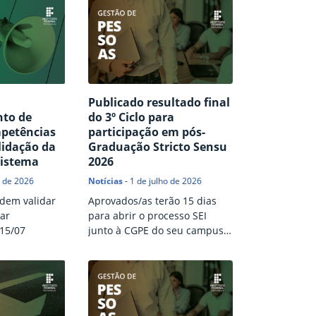
|
Publicado resultado final
to de
do 3º Ciclo para
mpetências
participação em pós-
lidação da
Graduação Stricto Sensu
Sistema
2026
o de 2026
Notícias
-
1 de julho de 2026
odem validar
Aprovados/as terão 15 dias
tar
para abrir o processo SEI
 15/07
junto à CGPE do seu campus
ou reitoria