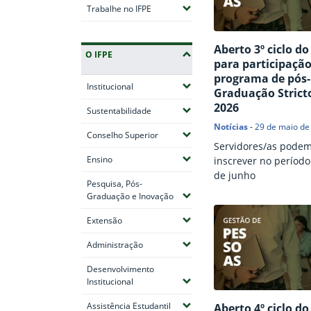
(Expandir submenus)
Trabalhe no IFPE
Aberto 3º ciclo do
O IFPE
para participaçã
programa de pós-
(Expandir submenus)
Institucional
Graduação Strict
2026
(Expandir submenus)
Sustentabilidade
Notícias
-
29 de maio de
(Expandir submenus)
Conselho Superior
Servidores/as podem
(Expandir submenus)
Ensino
inscrever no período
de junho
Pesquisa, Pós-
(Expandir submenus)
Graduação e Inovação
(Expandir submenus)
Extensão
(Expandir submenus)
Administração
Desenvolvimento
(Expandir submenus)
Institucional
(Expandir submenus)
Assistência Estudantil
Aberto 4º ciclo do