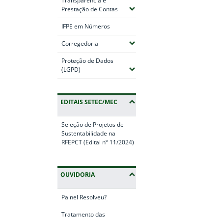
Transparência e
(Expandir submenus)
Prestação de Contas
IFPE em Números
(Expandir submenus)
Corregedoria
Proteção de Dados
(Expandir submenus)
(LGPD)
EDITAIS SETEC/MEC
Seleção de Projetos de
Sustentabilidade na
RFEPCT (Edital nº 11/2024)
OUVIDORIA
Painel Resolveu?
Tratamento das