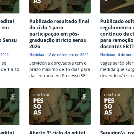
 edital
Publicado resultado final
Publicado edi
o em
do ciclo 1 para
regulamenta o
participação em pós-
contínuo de cl
o Sensu
graduação stricto sensu
para remoção 
2026
docentes EBT
 2026
Notícias
-
12 de dezembro de 2025
Notícias
-
6 de outu
 se
Servidor/a aprovado/a tem o
Vagas serão ofer
 de 1 a 10
prazo máximo de 15 dias para
medida que surg
dar entrada em Processo SEI
devendo o/a serv
realizar o seu ca
 edital
Aberto 3º ciclo do edital
Servidor/a, co