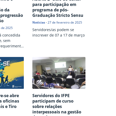
para participação em
o da
programa de pós-
 progressão
Graduação Stricto Sensu
ão
Notícias
-
27 de fevereiro de 2025
o de 2025
Servidores/as podem se
rá concedida
inscrever de 07 a 17 de março
e, sem
requerimento
 servidores/as
e-se abre
Servidores do IFPE
a oficinas
participam de curso
s e Tiro
sobre relações
interpessoais na gestão