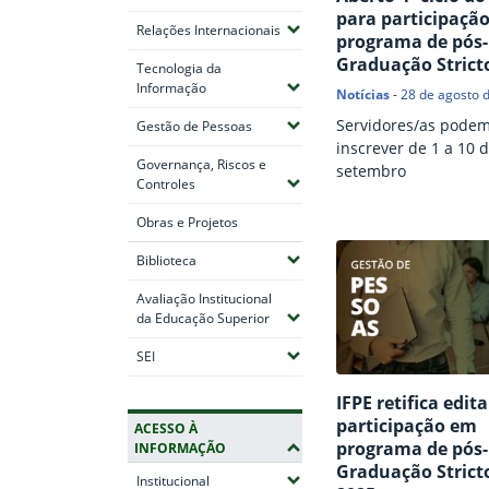
para participaçã
(Expandir submenus)
Relações Internacionais
programa de pós-
Graduação Strict
Tecnologia da
(Expandir submenus)
Informação
Notícias
-
28 de agosto 
Servidores/as podem
(Expandir submenus)
Gestão de Pessoas
inscrever de 1 a 10 
Governança, Riscos e
setembro
(Expandir submenus)
Controles
Obras e Projetos
(Expandir submenus)
Biblioteca
Avaliação Institucional
(Expandir submenus)
da Educação Superior
(Expandir submenus)
SEI
IFPE retifica edit
participação em
ACESSO À
programa de pós-
INFORMAÇÃO
Graduação Strict
(Expandir submenus)
Institucional