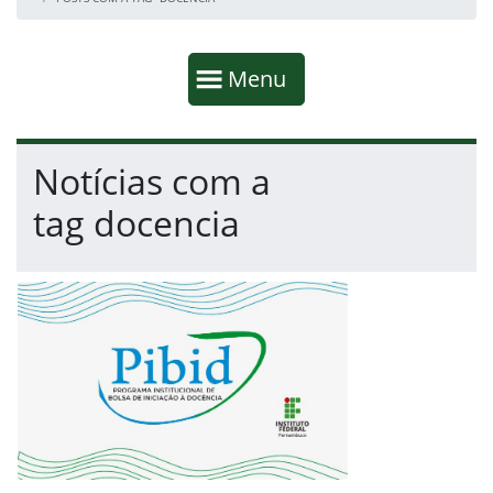
Início da navegação
Mostrar
Menu
Fim da navegação
Início do conteúdo
Notícias com a
tag docencia