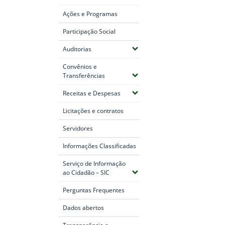
Ações e Programas
Participação Social
(Expandir submenus)
Auditorias
Convênios e
(Expandir submenus)
Transferências
(Expandir submenus)
Receitas e Despesas
Licitações e contratos
Servidores
Informações Classificadas
Serviço de Informação
(Expandir submenus)
ao Cidadão – SIC
Perguntas Frequentes
Dados abertos