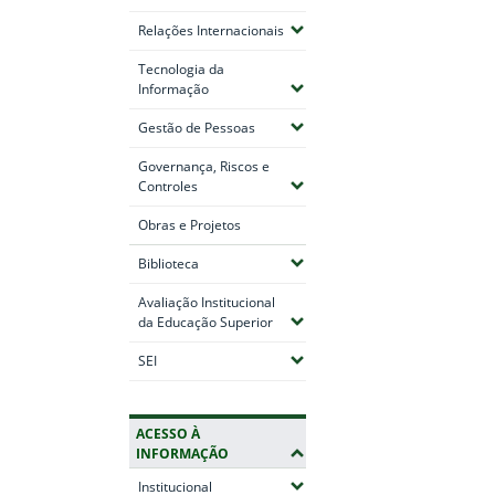
(Expandir submenus)
Relações Internacionais
Tecnologia da
(Expandir submenus)
Informação
(Expandir submenus)
Gestão de Pessoas
Governança, Riscos e
(Expandir submenus)
Controles
Obras e Projetos
(Expandir submenus)
Biblioteca
Avaliação Institucional
(Expandir submenus)
da Educação Superior
(Expandir submenus)
SEI
ACESSO À
INFORMAÇÃO
(Expandir submenus)
Institucional