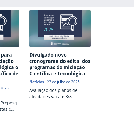
s para
Divulgado novo
ciação
cronograma do edital dos
lógica e
programas de Iniciação
ífico de
Científica e Tecnológica
Notícias
-
23 de julho de 2025
 2026
Avaliação dos planos de
atividades vai até 8/8
 Propesq.
stas e
 feitas
ônico