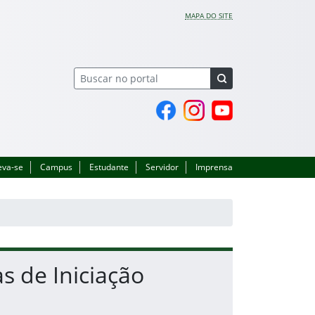
MAPA DO SITE
Página do Facebook
Perfil no Instagram
Canal no YouTube
eva-se
Campus
Estudante
Servidor
Imprensa
s de Iniciação