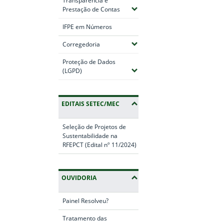
Transparência e
(Expandir submenus)
Prestação de Contas
IFPE em Números
(Expandir submenus)
Corregedoria
Proteção de Dados
(Expandir submenus)
(LGPD)
EDITAIS SETEC/MEC
Seleção de Projetos de
Sustentabilidade na
RFEPCT (Edital nº 11/2024)
OUVIDORIA
Painel Resolveu?
Tratamento das