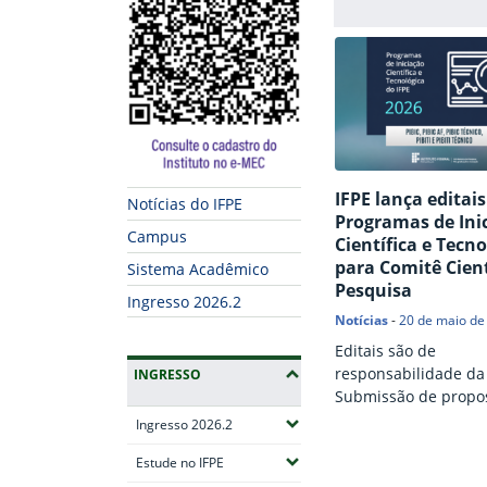
IFPE lança editai
Notícias do IFPE
Programas de Ini
Campus
Científica e Tecno
para Comitê Cient
Sistema Acadêmico
Pesquisa
Ingresso 2026.2
Notícias
-
20 de maio de
Editais são de
responsabilidade da
INGRESSO
Submissão de propo
inscrições devem ser
(Expandir submenus)
Ingresso 2026.2
por formulário eletr
Fim do conteúdo
(Expandir submenus)
Estude no IFPE