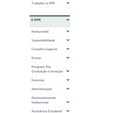
(Expandir submenus)
Trabalhe no IFPE
O IFPE
(Expandir submenus)
Institucional
(Expandir submenus)
Sustentabilidade
(Expandir submenus)
Conselho Superior
(Expandir submenus)
Ensino
Pesquisa, Pós-
(Expandir submenus)
Graduação e Inovação
(Expandir submenus)
Extensão
(Expandir submenus)
Administração
Desenvolvimento
(Expandir submenus)
Institucional
(Expandir submenus)
Assistência Estudantil