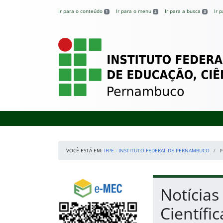
Pular para o conteúdo
Ir para o conteúdo
Ir para o menu
Ir para a busca
Ir 
1
2
3
IFPE – Instituto 
VOCÊ ESTÁ EM:
IFPE - INSTITUTO FEDERAL DE PERNAMBUCO
P
Início da navegação
Consulte o cadastro do Instituto no e-MEC
Início do conteúdo
Notícias
Científi