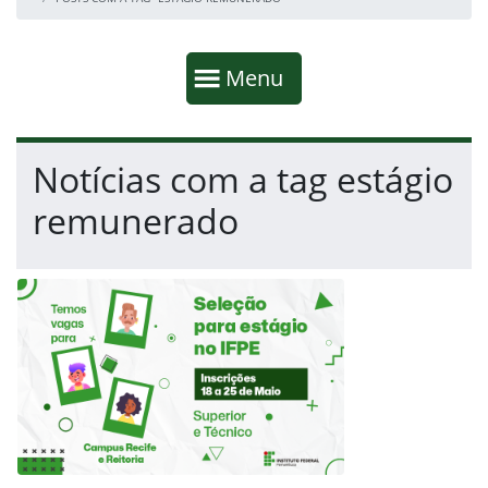
Início da navegação
Mostrar
Menu
Fim da navegação
Início do conteúdo
Notícias com a tag estágio
remunerado