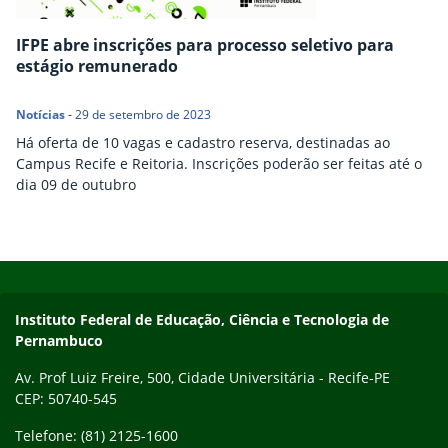
IFPE abre inscrições para processo seletivo para
estágio remunerado
Notícias
-
29 de setembro de 2023
Há oferta de 10 vagas e cadastro reserva, destinadas ao
Campus Recife e Reitoria. Inscrições poderão ser feitas até o
dia 09 de outubro
Início do rodapé
Fim do conteúdo
Instituto Federal de Educação, Ciência e Tecnologia de
Pernambuco
Av. Prof Luiz Freire, 500, Cidade Universitária - Recife-PE
CEP: 50740-545
Telefone: (81) 2125-1600