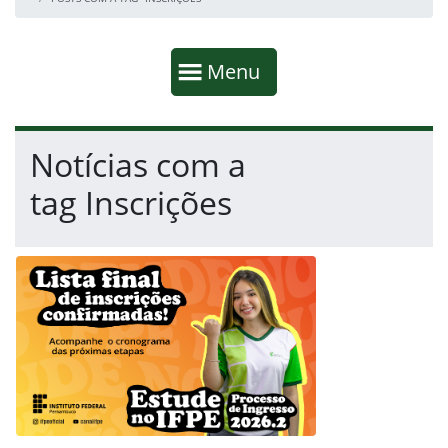
Início da navegação
Mostrar
Menu
Fim da navegação
Início do conteúdo
Notícias com a
tag Inscrições