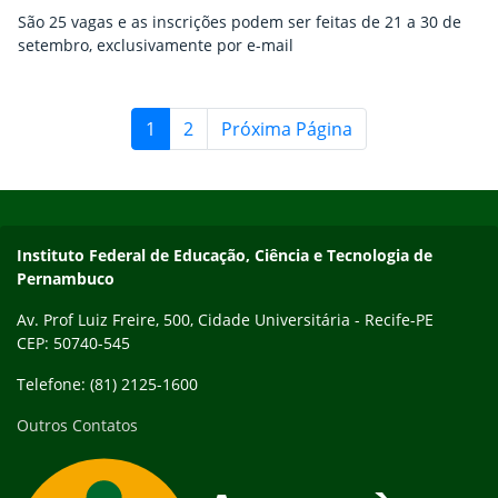
São 25 vagas e as inscrições podem ser feitas de 21 a 30 de
setembro, exclusivamente por e-mail
1
2
Próxima Página
Início do rodapé
Fim do conteúdo
Instituto Federal de Educação, Ciência e Tecnologia de
Pernambuco
Av. Prof Luiz Freire, 500, Cidade Universitária - Recife-PE
CEP: 50740-545
Telefone: (81) 2125-1600
Outros Contatos