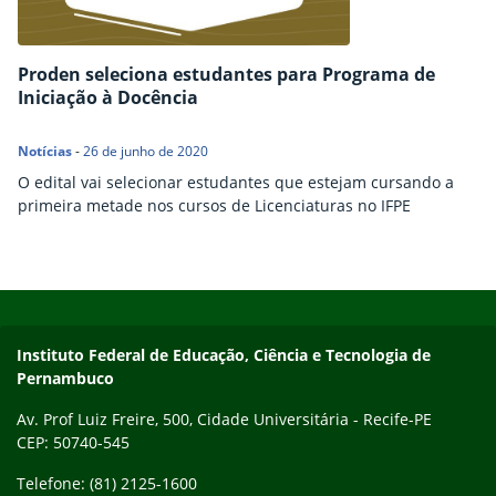
Proden seleciona estudantes para Programa de
Iniciação à Docência
Notícias
-
26 de junho de 2020
O edital vai selecionar estudantes que estejam cursando a
primeira metade nos cursos de Licenciaturas no IFPE
Início do rodapé
Fim do conteúdo
Instituto Federal de Educação, Ciência e Tecnologia de
Pernambuco
Av. Prof Luiz Freire, 500, Cidade Universitária - Recife-PE
CEP: 50740-545
Telefone: (81) 2125-1600