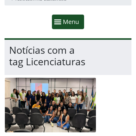
Início da navegação
Mostrar
Menu
Fim da navegação
Início do conteúdo
Notícias com a
tag Licenciaturas