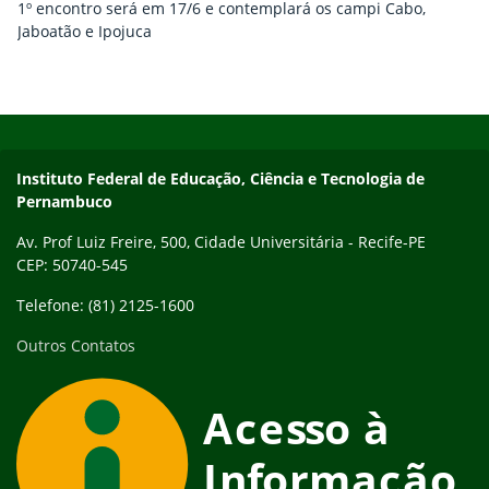
1º encontro será em 17/6 e contemplará os campi Cabo,
Jaboatão e Ipojuca
Início do rodapé
Fim do conteúdo
Instituto Federal de Educação, Ciência e Tecnologia de
Pernambuco
Av. Prof Luiz Freire, 500, Cidade Universitária - Recife-PE
CEP: 50740-545
Telefone: (81) 2125-1600
Outros Contatos