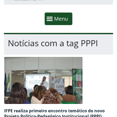
Início da navegação
Mostrar
Menu
Fim da navegação
Início do conteúdo
Notícias com a tag PPPI
IFPE realiza primeiro encontro temático do novo
Projeto Político-Pedagógico Institucional (PPPI)