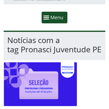
Início da navegação
Mostrar
Menu
Fim da navegação
Início do conteúdo
Notícias com a
tag Pronasci Juventude PE