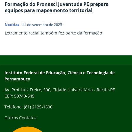
Formação do Pronasci Juventude PE prepara
equipes para mapeamento territorial
Notícias
-
11 de setembro de 2025
Letramento racial também fez parte da formação
Início do rodapé
Fim do conteúdo
Instituto Federal de Educação, Ciência e Tecnologia de
Pernambuco
Av. Prof Luiz Freire, 500, Cidade Universitária - Recife-PE
CEP: 50740-545
Telefone: (81) 2125-1600
Outros Contatos