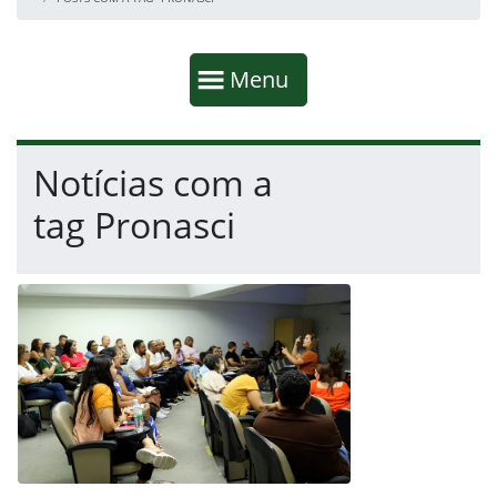
Início da navegação
Mostrar
Menu
Fim da navegação
Início do conteúdo
Notícias com a
tag Pronasci