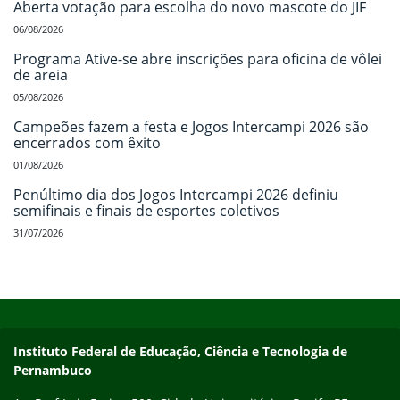
Aberta votação para escolha do novo mascote do JIF
06/08/2026
Programa Ative-se abre inscrições para oficina de vôlei
de areia
05/08/2026
Campeões fazem a festa e Jogos Intercampi 2026 são
encerrados com êxito
01/08/2026
Penúltimo dia dos Jogos Intercampi 2026 definiu
semifinais e finais de esportes coletivos
31/07/2026
Início do rodapé
Fim do conteúdo
Instituto Federal de Educação, Ciência e Tecnologia de
Pernambuco