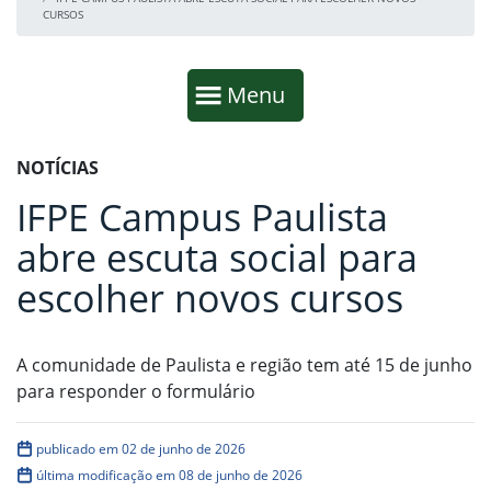
CURSOS
Início da navegação
Mostrar
Menu
Fim da navegação
Início do conteúdo
NOTÍCIAS
IFPE Campus Paulista
abre escuta social para
escolher novos cursos
A comunidade de Paulista e região tem até 15 de junho
para responder o formulário
publicado em 02 de junho de 2026
última modificação em 08 de junho de 2026