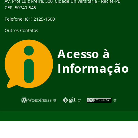
Av. Prof Luiz Freire, 500, Cidade Universitária - Recife-PE
CEP: 50740-545
Telefone: (81) 2125-1600
Outros Contatos
Fim do rodapé