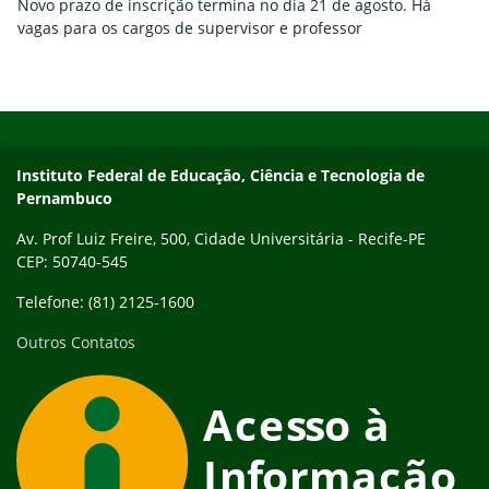
Novo prazo de inscrição termina no dia 21 de agosto. Há
vagas para os cargos de supervisor e professor
Início do rodapé
Fim do conteúdo
Instituto Federal de Educação, Ciência e Tecnologia de
Pernambuco
Av. Prof Luiz Freire, 500, Cidade Universitária - Recife-PE
CEP: 50740-545
Telefone: (81) 2125-1600
Outros Contatos