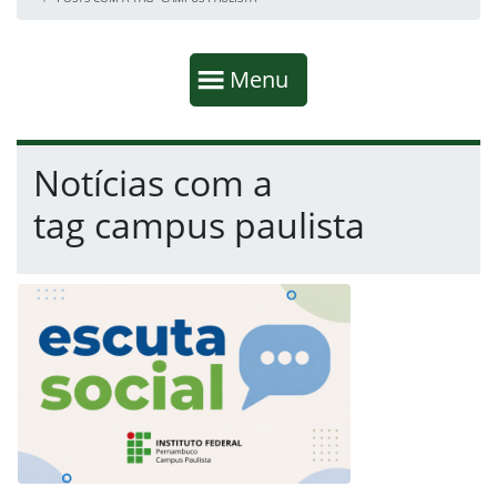
Início da navegação
Mostrar
Menu
Fim da navegação
Início do conteúdo
Notícias com a
tag campus paulista