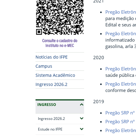
2021
Pregão Eletrô
para medição d
Edital e seus 
Pregão Eletrô
informatizado 
gasolina, arla
Notícias do IFPE
2020
Campus
Pregão Eletrô
saúde pública 
Sistema Acadêmico
Pregão Eletrôn
Ingresso 2026.2
conforme descr
2019
INGRESSO
Pregão SRP nº
(Expandir submenus)
Ingresso 2026.2
Pregão SRP nº
(Expandir submenus)
Estude no IFPE
Pregão Eletrô