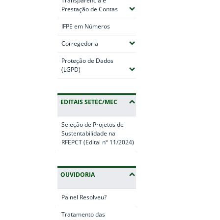
Transparência e
(Expandir submenus)
Prestação de Contas
IFPE em Números
(Expandir submenus)
Corregedoria
Proteção de Dados
(Expandir submenus)
(LGPD)
EDITAIS SETEC/MEC
Seleção de Projetos de
Sustentabilidade na
RFEPCT (Edital nº 11/2024)
OUVIDORIA
Painel Resolveu?
Tratamento das