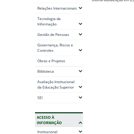
(Expandir submenus)
Relações Internacionais
Fim do conteúdo
Tecnologia da
(Expandir submenus)
Informação
(Expandir submenus)
Gestão de Pessoas
Governança, Riscos e
(Expandir submenus)
Controles
Obras e Projetos
(Expandir submenus)
Biblioteca
Avaliação Institucional
(Expandir submenus)
da Educação Superior
(Expandir submenus)
SEI
ACESSO À
INFORMAÇÃO
(Expandir submenus)
Institucional