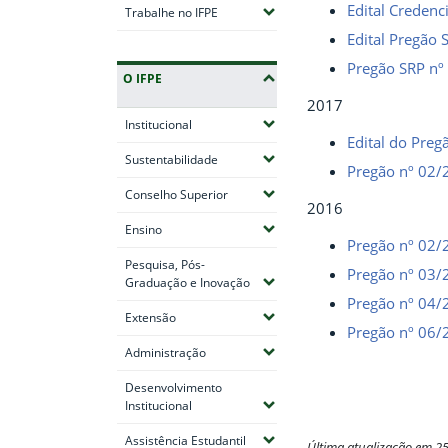
Edital Creden
(Expandir submenus)
Trabalhe no IFPE
Edital Pregão
Pregão SRP nº
O IFPE
2017
(Expandir submenus)
Institucional
Edital do Pre
(Expandir submenus)
Sustentabilidade
Pregão nº 02/
(Expandir submenus)
Conselho Superior
2016
(Expandir submenus)
Ensino
Pregão nº 02/
Pesquisa, Pós-
Pregão nº 03/
(Expandir submenus)
Graduação e Inovação
Pregão nº 04/
(Expandir submenus)
Extensão
Pregão nº 06/
(Expandir submenus)
Administração
Desenvolvimento
(Expandir submenus)
Institucional
(Expandir submenus)
Assistência Estudantil
Última atualização em 2