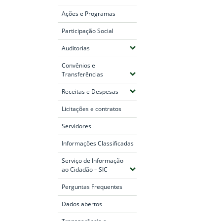
Ações e Programas
Participação Social
(Expandir submenus)
Auditorias
Convênios e
(Expandir submenus)
Transferências
(Expandir submenus)
Receitas e Despesas
Licitações e contratos
Servidores
Informações Classificadas
Serviço de Informação
(Expandir submenus)
ao Cidadão – SIC
Perguntas Frequentes
Dados abertos