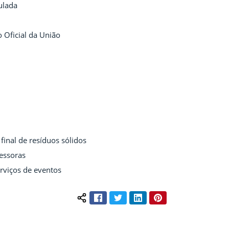
ulada
o Oficial da União
final de resíduos sólidos
ressoras
rviços de eventos
Facebook
Twitter
LinkedIn
Pinterest
Compartilhar conteúdo: