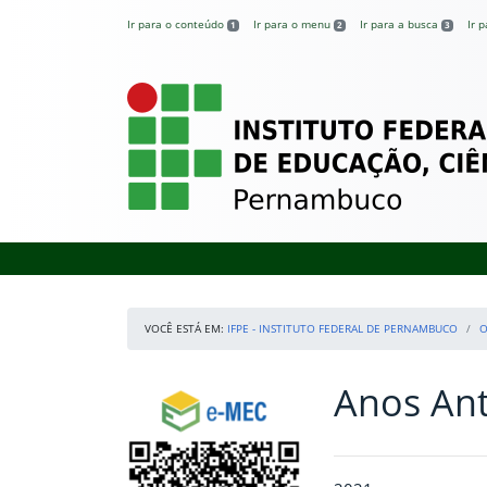
Pular para o conteúdo
Ir para o conteúdo
Ir para o menu
Ir para a busca
Ir 
1
2
3
IFPE – Instituto 
VOCÊ ESTÁ EM:
IFPE - INSTITUTO FEDERAL DE PERNAMBUCO
O
Anos Ant
Início da navegação
Consulte o cadastro do Instituto no e-MEC
Início do conteúdo