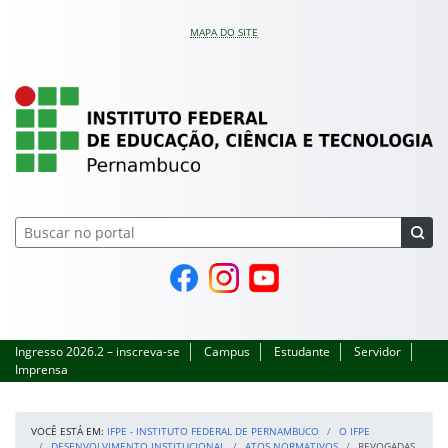
Pular para o conteúdo
MAPA DO SITE
IFPE – Instituto Feder
Página do Facebook
Perfil no Instagram
Canal no YouTube
Ingresso 2026.2 – inscreva-se
Campus
Estudante
Servidor
Imprensa
VOCÊ ESTÁ EM:
IFPE - INSTITUTO FEDERAL DE PERNAMBUCO
O IFPE
DESENVOLVIMENTO INSTITUCIONAL
ATOS NORMATIVOS
REVOGADAS