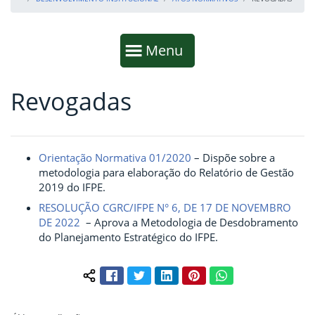
Início da navegação
Mostrar
Menu
Revogadas
Fim da navegação
Início do conteúdo
Orientação Normativa 01/2020
– Dispõe sobre a
metodologia para elaboração do Relatório de Gestão
2019 do IFPE.
RESOLUÇÃO CGRC/IFPE N° 6, DE 17 DE NOVEMBRO
DE 2022
– Aprova a Metodologia de Desdobramento
do Planejamento Estratégico do IFPE.
Facebook
Twitter
LinkedIn
Pinterest
WhatsApp
Compartilhar conteúdo: