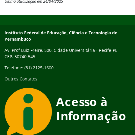
Última atualização em 24/04/2025
Início do rodapé
Fim do conteúdo
Instituto Federal de Educação, Ciência e Tecnologia de
Pernambuco
Av. Prof Luiz Freire, 500, Cidade Universitária - Recife-PE
CEP: 50740-545
Telefone: (81) 2125-1600
Outros Contatos