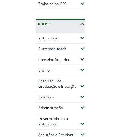
(Expandir submenus)
Trabalhe no IFPE
O IFPE
(Expandir submenus)
Institucional
(Expandir submenus)
Sustentabilidade
(Expandir submenus)
Conselho Superior
(Expandir submenus)
Ensino
Pesquisa, Pós-
(Expandir submenus)
Graduação e Inovação
(Expandir submenus)
Extensão
(Expandir submenus)
Administração
Desenvolvimento
(Expandir submenus)
Institucional
(Expandir submenus)
Assistência Estudantil