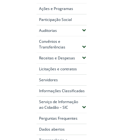
Ações e Programas
Participação Social
(Expandir submenus)
Auditorias
Convênios e
(Expandir submenus)
Transferências
(Expandir submenus)
Receitas e Despesas
Licitações e contratos
Servidores
Informações Classificadas
Serviço de Informação
(Expandir submenus)
ao Cidadão – SIC
Perguntas Frequentes
Dados abertos