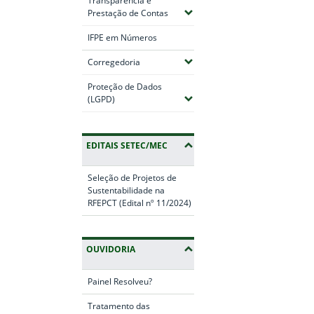
Transparência e
(Expandir submenus)
Prestação de Contas
IFPE em Números
(Expandir submenus)
Corregedoria
Proteção de Dados
(Expandir submenus)
(LGPD)
EDITAIS SETEC/MEC
Seleção de Projetos de
Sustentabilidade na
RFEPCT (Edital nº 11/2024)
OUVIDORIA
Painel Resolveu?
Tratamento das