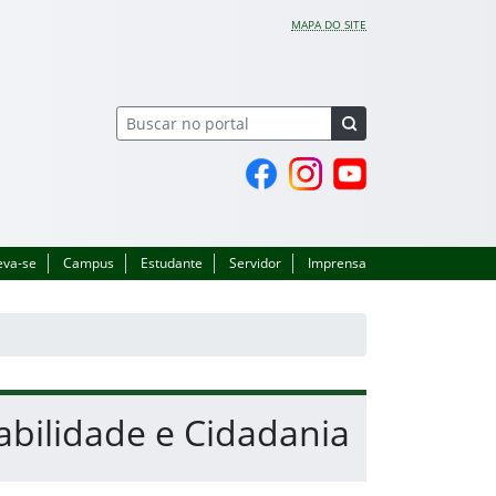
MAPA DO SITE
Página do Facebook
Perfil no Instagram
Canal no YouTube
eva-se
Campus
Estudante
Servidor
Imprensa
abilidade e Cidadania