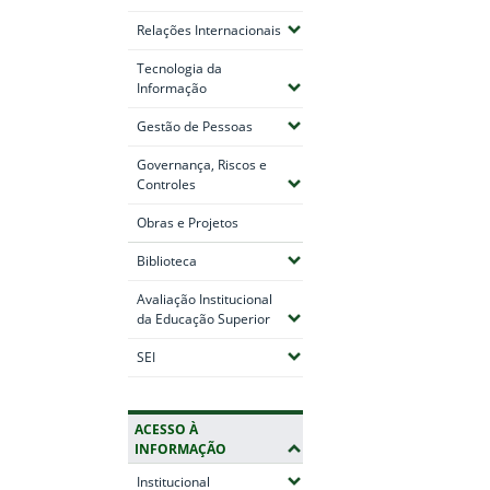
(Expandir submenus)
Relações Internacionais
Tecnologia da
(Expandir submenus)
Informação
(Expandir submenus)
Gestão de Pessoas
Governança, Riscos e
(Expandir submenus)
Controles
Obras e Projetos
(Expandir submenus)
Biblioteca
Avaliação Institucional
(Expandir submenus)
da Educação Superior
(Expandir submenus)
SEI
ACESSO À
INFORMAÇÃO
(Expandir submenus)
Institucional