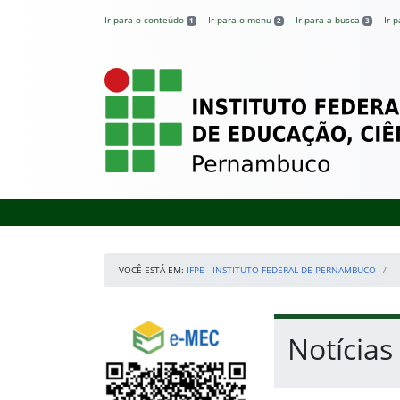
Pular para o conteúdo
Ir para o conteúdo
Ir para o menu
Ir para a busca
Ir 
1
2
3
IFPE – Instituto 
VOCÊ ESTÁ EM:
IFPE - INSTITUTO FEDERAL DE PERNAMBUCO
Início da navegação
Consulte o cadastro do Instituto no e-MEC
Início do conteúdo
Notícias