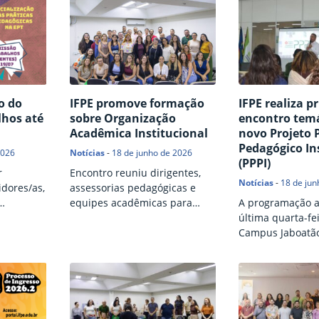
o do
IFPE promove formação
IFPE realiza p
lhos até
sobre Organização
encontro temá
Acadêmica Institucional
novo Projeto P
Pedagógico In
2026
Notícias
-
18 de junho de 2026
(PPPI)
r
Encontro reuniu dirigentes,
Notícias
-
18 de jun
dores/as,
assessorias pedagógicas e
equipes acadêmicas para
A programação 
fortalecer o alinhamento
última quarta-fei
institucional e as práticas de
Campus Jaboatã
ensino