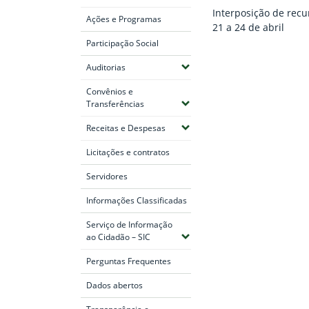
Interposição de recu
Ações e Programas
21 a 24 de abril
Participação Social
(Expandir submenus)
Auditorias
Convênios e
(Expandir submenus)
Transferências
Fim do conteúdo
(Expandir submenus)
Receitas e Despesas
Licitações e contratos
Servidores
Informações Classificadas
Serviço de Informação
(Expandir submenus)
ao Cidadão – SIC
Perguntas Frequentes
Dados abertos