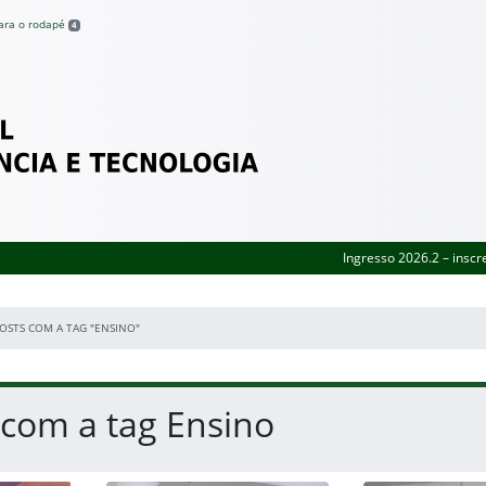
para o rodapé
4
Federal de Pernambuco
Ingresso 2026.2 – inscr
OSTS COM A TAG "ENSINO"
 com a tag Ensino