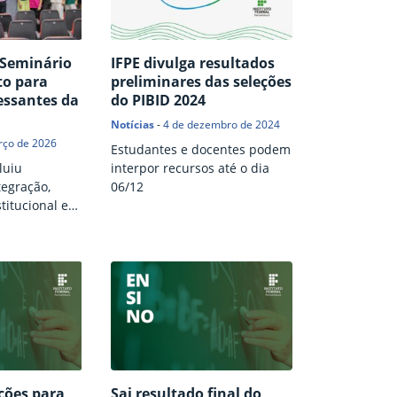
 Seminário
IFPE divulga resultados
to para
preliminares das seleções
essantes da
do PIBID 2024
Notícias
-
4 de dezembro de 2024
rço de 2026
Estudantes e docentes podem
luiu
interpor recursos até o dia
egração,
06/12
titucional e
Instituto
ições para
Sai resultado final do