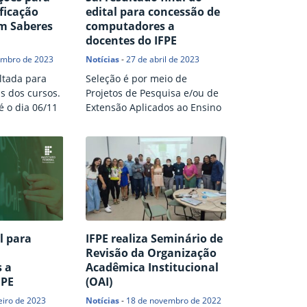
ficação
edital para concessão de
em Saberes
computadores a
docentes do IFPE
embro de 2023
Notícias
-
27 de abril de 2023
ltada para
Seleção é por meio de
s dos cursos.
Projetos de Pesquisa e/ou de
é o dia 06/11
Extensão Aplicados ao Ensino
l para
IFPE realiza Seminário de
Revisão da Organização
 a
Acadêmica Institucional
FPE
(OAI)
eiro de 2023
Notícias
-
18 de novembro de 2022