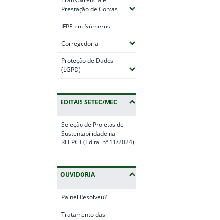
Transparência e
(Expandir submenus)
Prestação de Contas
IFPE em Números
(Expandir submenus)
Corregedoria
Proteção de Dados
(Expandir submenus)
(LGPD)
EDITAIS SETEC/MEC
Seleção de Projetos de
Sustentabilidade na
RFEPCT (Edital nº 11/2024)
OUVIDORIA
Painel Resolveu?
Tratamento das