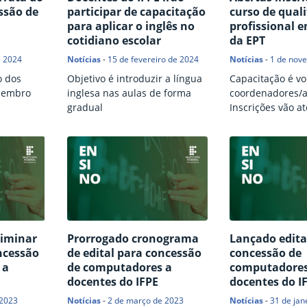
ssão de
participar de capacitação
curso de quali
para aplicar o inglês no
profissional 
cotidiano escolar
da EPT
e 2024
Notícias
-
15 de fevereiro de 2024
Notícias
-
1 de nov
o dos
Objetivo é introduzir a língua
Capacitação é vo
ezembro
inglesa nas aulas de forma
coordenadores/a
gradual
Inscrições vão at
liminar
Prorrogado cronograma
Lançado edita
ncessão
de edital para concessão
concessão de
 a
de computadores a
computadores
docentes do IFPE
docentes do I
 2023
Notícias
-
2 de março de 2023
Notícias
-
31 de jan