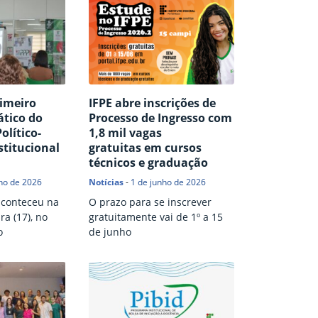
rimeiro
IFPE abre inscrições de
tico do
Processo de Ingresso com
olítico-
1,8 mil vagas
stitucional
gratuitas em cursos
técnicos e graduação
ho de 2026
Notícias
-
1 de junho de 2026
aconteceu na
O prazo para se inscrever
ra (17), no
gratuitamente vai de 1º a 15
o
de junho