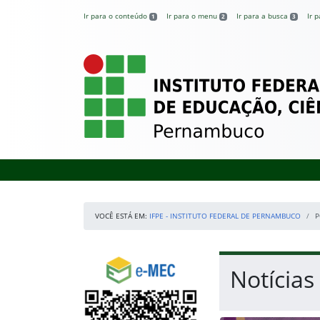
Pular para o conteúdo
Ir para o conteúdo
Ir para o menu
Ir para a busca
Ir 
1
2
3
IFPE – Instituto 
VOCÊ ESTÁ EM:
IFPE - INSTITUTO FEDERAL DE PERNAMBUCO
P
Início da navegação
Consulte o cadastro do Instituto no e-MEC
Início do conteúdo
Notícias