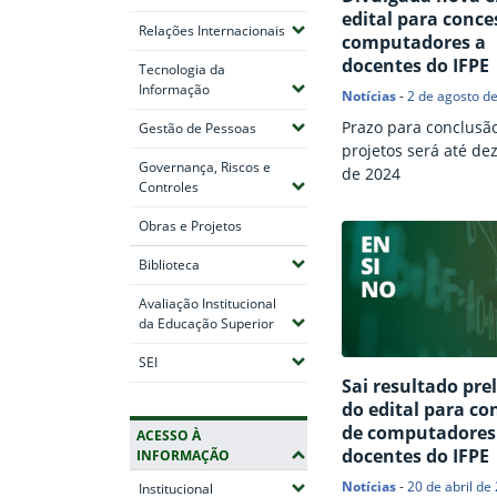
edital para conce
(Expandir submenus)
Relações Internacionais
computadores a
docentes do IFPE
Tecnologia da
(Expandir submenus)
Informação
Notícias
-
2 de agosto d
Prazo para conclusã
(Expandir submenus)
Gestão de Pessoas
projetos será até d
Governança, Riscos e
de 2024
(Expandir submenus)
Controles
Obras e Projetos
(Expandir submenus)
Biblioteca
Avaliação Institucional
(Expandir submenus)
da Educação Superior
(Expandir submenus)
SEI
Sai resultado pre
do edital para co
de computadores
ACESSO À
docentes do IFPE
INFORMAÇÃO
Notícias
-
20 de abril de
(Expandir submenus)
Institucional