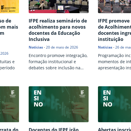
so de
IFPE realiza seminário de
IFPE promove
com mais
acolhimento para novos
de Acolhimen
em
docentes da Educação
docentes ingr
Inclusiva
instituição
Notícias
-
20 de maio de 2026
Notícias
-
26 de ma
 2026
Encontro promove integração,
Programação inc
tuitas e
formação institucional e
momentos de int
 período
debates sobre inclusão na
apresentação ins
Rede Federal
reflexão sobre o 
rrata do
Docentes do IFPE irão
Abertas inscr