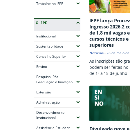
(Expandir submenus)
Trabalhe no IFPE
IFPE lança Proces
O IFPE
Ingresso 2026.2 
de 1,8 mil vagas 
(Expandir submenus)
Institucional
cursos técnicos e
superiores
(Expandir submenus)
Sustentabilidade
Notícias
-
28 de maio de
(Expandir submenus)
Conselho Superior
As inscrições são gra
(Expandir submenus)
Ensino
podem ser feitas no
de 1º a 15 de junho
Pesquisa, Pós-
(Expandir submenus)
Graduação e Inovação
(Expandir submenus)
Extensão
(Expandir submenus)
Administração
Desenvolvimento
(Expandir submenus)
Institucional
(Expandir submenus)
Assistência Estudantil
Divulgada nova e