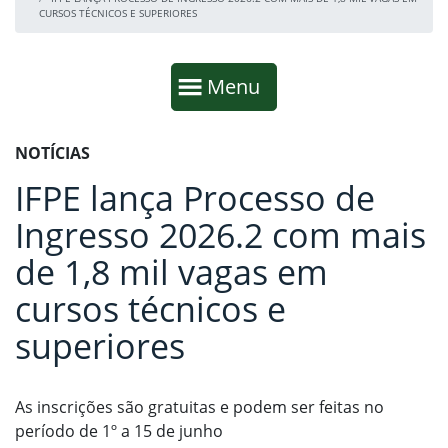
CURSOS TÉCNICOS E SUPERIORES
Início da navegação
Mostrar
Menu
Fim da navegação
Início do conteúdo
NOTÍCIAS
IFPE lança Processo de
Ingresso 2026.2 com mais
de 1,8 mil vagas em
cursos técnicos e
superiores
As inscrições são gratuitas e podem ser feitas no
período de 1º a 15 de junho