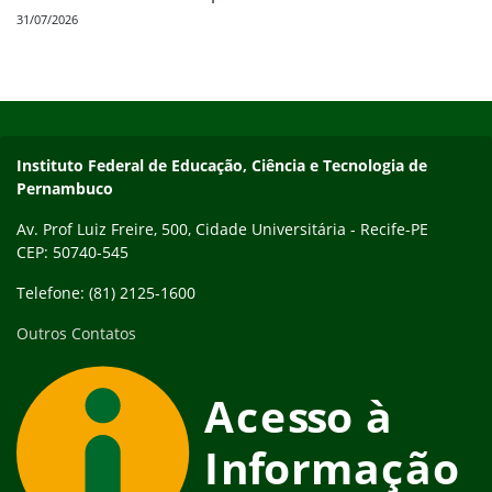
31/07/2026
Início do rodapé
Fim do conteúdo
Instituto Federal de Educação, Ciência e Tecnologia de
Pernambuco
Av. Prof Luiz Freire, 500, Cidade Universitária - Recife-PE
CEP: 50740-545
Telefone: (81) 2125-1600
Outros Contatos