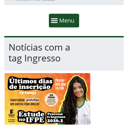
Início da navegação
Mostrar
Menu
Fim da navegação
Início do conteúdo
Notícias com a
tag Ingresso