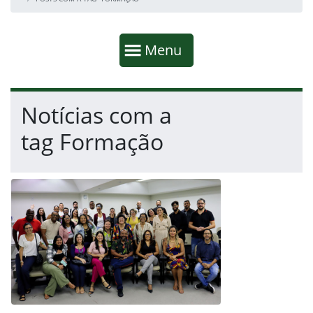
Início da navegação
Mostrar
Menu
Fim da navegação
Início do conteúdo
Notícias com a
tag Formação