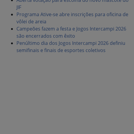
JIF
Programa Ative-se abre inscrições para oficina de
vôlei de areia
Campeões fazem a festa e Jogos Intercampi 2026
são encerrados com êxito
Penúltimo dia dos Jogos Intercampi 2026 definiu
semifinais e finais de esportes coletivos
Canal IFPE
Últimos Vídeos do nosso canal no Youtube