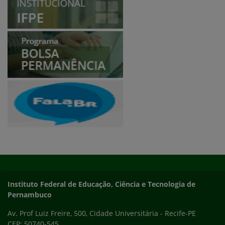
Programa Bolsa Permanência
Fala BR
Início do rodapé
Fim do conteúdo
Instituto Federal de Educação, Ciência e Tecnologia de
Pernambuco
Av. Prof Luiz Freire, 500, Cidade Universitária - Recife-PE
CEP: 50740-545