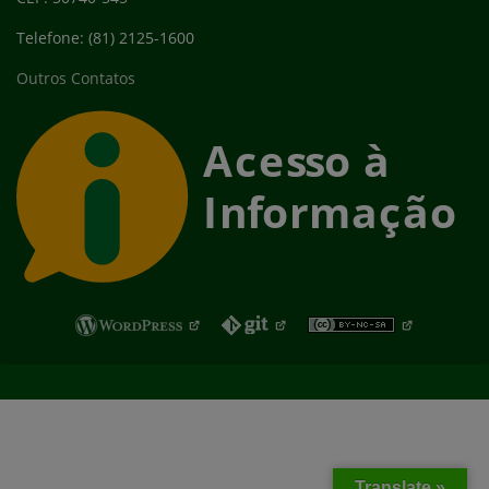
Telefone: (81) 2125-1600
Outros Contatos
Fim do rodapé
Translate »