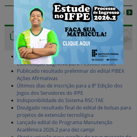
ACESSE MAIS NOTÍCIAS
Últimas Notícias
Abertas inscrições para curso gratuito de
Estimulação Cognitiva para Pessoas Idosas
Publicado resultado preliminar do edital PIBEX
Ações Afirmativas
Últimos dias de inscrição para a 8ª Edição dos
Jogos dos Servidores do IFPE
Indisponibilidade do Sistema RSC-TAE
Divulgado resultado final do edital de bolsas para
projetos de extensão tecnológica
Lançado edital do Programa Manutenção
Acadêmica 2026.2 para dez campi
Aberta votação para escolha do novo mascote do