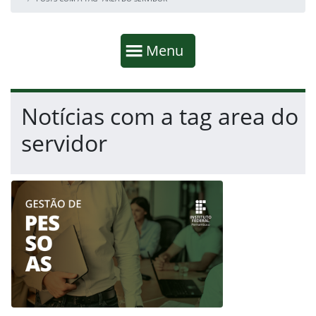
Início da navegação
Mostrar
Menu
Fim da navegação
Início do conteúdo
Notícias com a tag area do
servidor