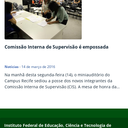
Comissão Interna de Supervisão é empossada
Notícias
-
14 de março de 2016
Na manhã desta segunda-feira (14), o miniauditório do
Campus Recife sediou a posse dos novos integrantes da
Comissão Interna de Supervisão (CIS). A mesa de honra da
cerimônia foi composta pela atual reitora Cláudia Sansil,
diretora de Gestão de Pessoas, Socorro Moreira, e pela pró-
reitora de Pesquisa e reitora eleita, Anália Ribeiro. O pró-
Início do rodapé
Fim do conteúdo
reitor de Desenvolvimento Institucional, André Menezes,
definiu…
Instituto Federal de Educação, Ciência e Tecnologia de