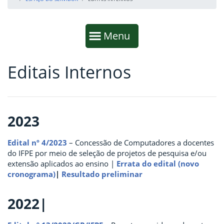
Início da navegação
Mostrar
Menu
Editais Internos
Fim da navegação
Início do conteúdo
2023
Edital nº 4/2023
– Concessão de Computadores a docentes
do IFPE por meio de seleção de projetos de pesquisa e/ou
extensão aplicados ao ensino |
Errata do edital (novo
cronograma)
|
Resultado preliminar
2022|